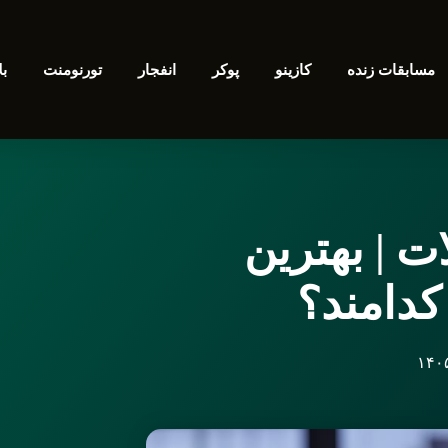
مسابقات زنده
کازینو
پوکر
انفجار
تورنومنت
بل
 | بهترین
کدامند؟