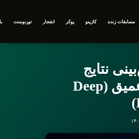
مسابقات زنده
کازینو
پوکر
انفجار
تورنومنت
بل
نی نتایج
ورزشی با یادگیری عمیق (Deep