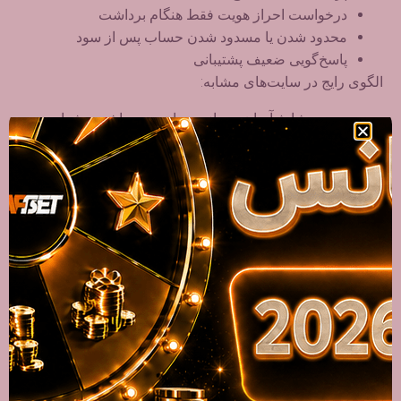
درخواست احراز هویت فقط هنگام برداشت
محدود شدن یا مسدود شدن حساب پس از سود
پاسخ‌گویی ضعیف پشتیبانی
الگوی رایج در سایت‌های مشابه:
شارژ آسان → بازی روان → برداشت دشوار
پشتیبانی مشتری در MarkBet
پشتیبانی، شاخص مهمی برای سنجش اعتبار عملی سایت است.
نقاط ضعف رایج:
پاسخ‌گویی کند
استفاده از پیام‌های از پیش آماده
عدم حل واقعی مشکلات مالی
بستن چت هنگام اعتراض
نبود شماره تماس یا مرجع رسمی
در شرایط بحرانی، کاربر عملاً ابزار مؤثری برای پیگیری ندارد.