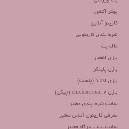
بت ورزشی
پوکر آنلاین
کازینو آنلاین
شرط بندی کازینویی
ماف بت
بازی انفجار
بازی پلینکو
بازی blast (بلست)
بازی chicken road 2 (چیکن)
سایت شرط بندی معتبر
معرفی کازینوی آنلاین معتبر
سایت بت با درگاه معتبر